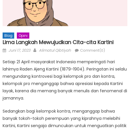
Blog
Opini
Lima Langkah Mewujudkan Cita-cita Kartini
Posted
Author
Juni 17, 2023
Alimatul Qibtiyah
Comment(0)
on
Setiap 21 April masyarakat Indonesia memperingati hari
lahirnya Raden Ajeng Kartini (1879-1904). Peringatan ini selalu
mengundang kontrovesi bagi kelompok pro dan kontra,
kelompok pro menganggap bahwa apresiasi kepada Kartini
layak, karena dia memang banyak menulis dan fenomenal di
jamannya.
Sedangkan bagi kelompok kontra, menganggap bahwa
banyak tokoh-tokoh perempuan yang kiprahnya melebihi
Kartini, Kartini sengaja dimuncukan untuk menguatkan politik