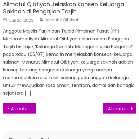
Alimatul Qibtiyah Jelaskan Konsep Keluarga
Sakinah di Pengajian Tarjih
Author
Posted
Alimatul Qibtiyah
Juli 20, 2023
on
Anggota Majelis Tarjih dan Tajdid Pimpinan Pusat (PP)
Muhammadiyah Alimatul Qibtiyah dalam acara Pengajian
Tarjih bertajuk ‘Keluarga Sakinah: Monogami atau Poligami?’
pada Rabu (05/07) kemarin menjelaskan konsepsi keluarga
sakinah. Menurut Alimatul Qibtiyah, keluarga sakinah adalah
konsep tentang bangunan keluarga yang mampu
menumbuhkan rasa kasih sayang pada anggota keluarga,
untuk mewujudkan rasa aman, tentram, damai dan bahagia,
sejahtera […]
Navigasi
Alimatul Qibtiyah: Masih Banyak Ketidaksetaraan Gender di Indonesia
Alimatul Qibtiyah dan Suara Dakwah Keadilan Gender
pos