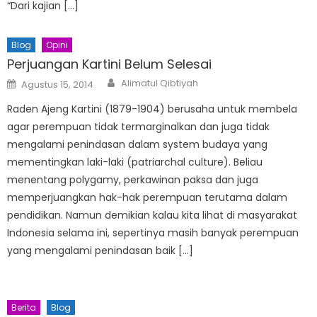
“Dari kajian […]
Blog
Opini
Perjuangan Kartini Belum Selesai
Author
Posted
Alimatul Qibtiyah
Agustus 15, 2014
on
Raden Ajeng Kartini (1879-1904) berusaha untuk membela
agar perempuan tidak termarginalkan dan juga tidak
mengalami penindasan dalam system budaya yang
mementingkan laki-laki (patriarchal culture). Beliau
menentang polygamy, perkawinan paksa dan juga
memperjuangkan hak-hak perempuan terutama dalam
pendidikan. Namun demikian kalau kita lihat di masyarakat
Indonesia selama ini, sepertinya masih banyak perempuan
yang mengalami penindasan baik […]
Berita
Blog