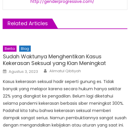
http://genderprogressive.com/
Related Articles
Berita
Blog
Sudah Waktunya Menghentikan Kasus
Kekerasan Seksual yang Kian Meningkat
Author
Posted
Alimatul Qibtiyah
Agustus 3, 2023
on
Kasus kekerasan seksual hadir seperti gunung es. Tidak
banyak yang melapor karena secara hukum hanya sekitar
22% yang diangkat ke pengadilan. Belum lagi diketahui
selama pandemi kekerasan berbasis siber meningkat 300%.
Padahal kita tahu bahwa kekerasan seksual memberi
dampak sangat serius. Namun pembuktiannya sangat susah
dengan mengandalkan kebijakan atau aturan yang saat ini.