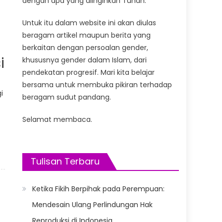
dengan apa yang diinginkan Tuhan.
Untuk itu dalam website ini akan diulas
beragam artikel maupun berita yang
berkaitan dengan persoalan gender,
i
khususnya gender dalam Islam, dari
pendekatan progresif. Mari kita belajar
bersama untuk membuka pikiran terhadap
i
beragam sudut pandang.
]
Selamat membaca.
Tulisan Terbaru
Ketika Fikih Berpihak pada Perempuan:
Mendesain Ulang Perlindungan Hak
Reproduksi di Indonesia