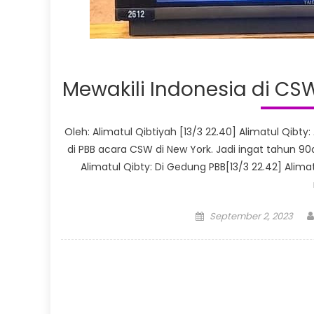
Mewakili Indonesia di CSW
Oleh: Alimatul Qibtiyah [13/3 22.40] Alimatul Qibty:
di PBB acara CSW di New York. Jadi ingat tahun 9
Alimatul Qibty: Di Gedung PBB[13/3 22.42] Alimatu
Posted
September 2, 2023
on