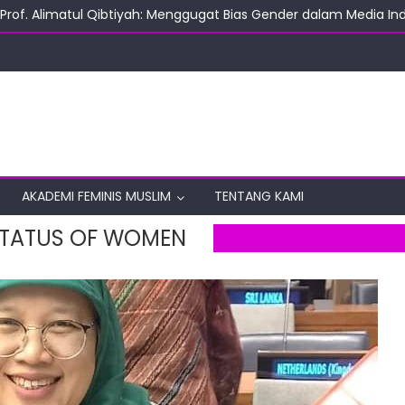
Prof. Alimatul Qibtiyah: Menggugat Bias Gender dalam Media In
apak Rumah Tangga di Indonesia
s Human Rights to Promote an Educational System Free of Viole
UIN Suka yang Hadiri Sidang PBB di Jenewa
 pada Perempuan: Mendesain Ulang Perlindungan Hak Reproduksi d
AKADEMI FEMINIS MUSLIM
TENTANG KAMI
STATUS OF WOMEN