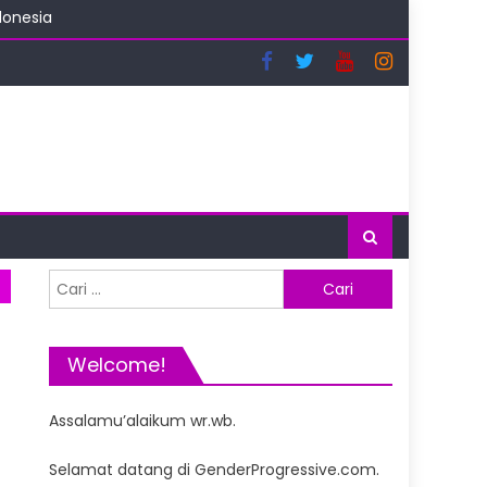
donesia
nce
i Indonesia
Cari
untuk:
Welcome!
Assalamu’alaikum wr.wb.
Selamat datang di GenderProgressive.com.