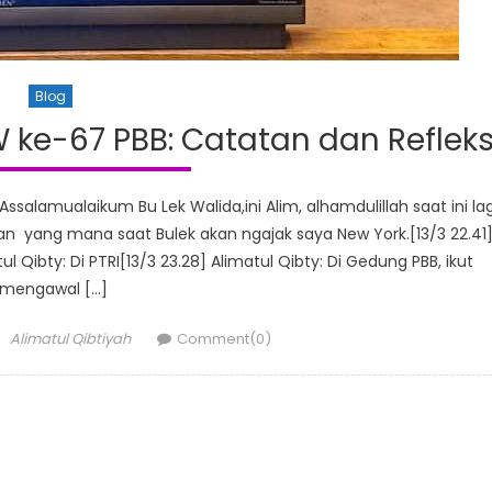
Blog
 ke-67 PBB: Catatan dan Refleks
 Assalamualaikum Bu Lek Walida,ini Alim, alhamdulillah saat ini lag
0an yang mana saat Bulek akan ngajak saya New York.[13/3 22.41
l Qibty: Di PTRI[13/3 23.28] Alimatul Qibty: Di Gedung PBB, ikut
mengawal […]
Author
Alimatul Qibtiyah
Comment(0)