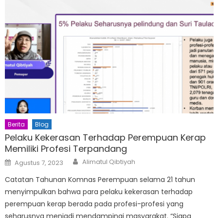
Berita
Blog
Pelaku Kekerasan Terhadap Perempuan Kerap
Memiliki Profesi Terpandang
Author
Posted
Alimatul Qibtiyah
Agustus 7, 2023
on
Catatan Tahunan Komnas Perempuan selama 21 tahun
menyimpulkan bahwa para pelaku kekerasan terhadap
perempuan kerap berada pada profesi-profesi yang
seharusnya menjadi mendampingi masyarakat. “Siapa