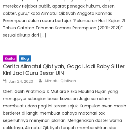
mereka? Pejabat publik, aparat penegak hukum, dosen,
dokter, guru,” kata Alimatul Qibtiyah Anggota Komnas
Perempuan dalam acara bertajuk “Peluncuran Hasil Kajian 21
Tahun Catatan Tahunan Komnas Perempuan (2001-2021)”
sesuai dikutip dari […]
Berita
Blog
Cerita Alimatul Qibtiyah, Gagal Jadi Baby Sitter
Kini Jadi Guru Besar UIN
Author
Posted
Alimatul Qibtiyah
Juni 24, 2023
on
Oleh: Galih Priatmojo & Mutiara Rizka Maulina Hujan yang
mengguyur sebagian besar kawasan Jogja semalam
membuat udara pagi ini terasa sejuk. Kumpulan awan masih
berderet di langit, membuat cahaya matahari tak
sepenuhnya menyinari jalanan. Mengenakan daster warna
coklatnya, Alimatul Qibtiyah tengah membersihkan sisa