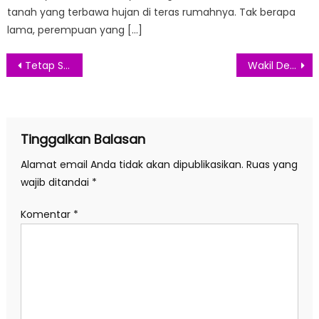
tanah yang terbawa hujan di teras rumahnya. Tak berapa
lama, perempuan yang […]
Navigasi
Tetap Sakinah di Usia Senja
Wakil Dekan II Terpilih sebagai Anggota Komnas Perempuan
pos
Tinggalkan Balasan
Alamat email Anda tidak akan dipublikasikan.
Ruas yang
wajib ditandai
*
Komentar
*