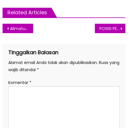
Related Articles
Navigasi
Alimatul Qibtiyah terpilih sebagai presenter di Forum Rektor dalam DEIS-DAAD Program di Bonn Jerman
POSISI PEREMPUAN DALAM KELUARGA YANG BERKEADILAN DAN BERKEADABAN
pos
Tinggalkan Balasan
Alamat email Anda tidak akan dipublikasikan.
Ruas yang
wajib ditandai
*
Komentar
*