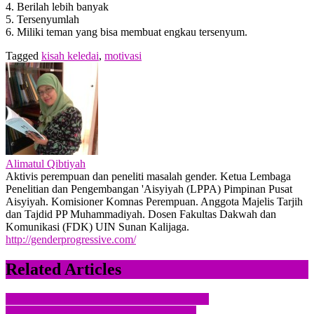
4. Berilah lebih banyak
5. Tersenyumlah
6. Miliki teman yang bisa membuat engkau tersenyum.
Tagged
kisah keledai
,
motivasi
Alimatul Qibtiyah
Aktivis perempuan dan peneliti masalah gender. Ketua Lembaga
Penelitian dan Pengembangan 'Aisyiyah (LPPA) Pimpinan Pusat
Aisyiyah. Komisioner Komnas Perempuan. Anggota Majelis Tarjih
dan Tajdid PP Muhammadiyah. Dosen Fakultas Dakwah dan
Komunikasi (FDK) UIN Sunan Kalijaga.
http://genderprogressive.com/
Related Articles
Navigasi
Nabi Muhammad Sang Pembebas Perempuan
A Progressive Interpretation of The Qur’an