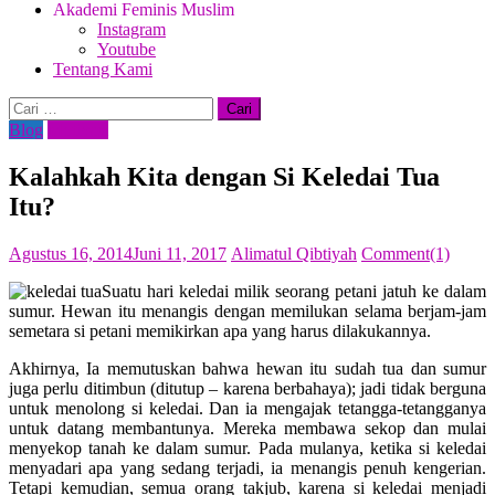
Akademi Feminis Muslim
Instagram
Youtube
Tentang Kami
Cari
untuk:
Blog
Motivasi
Kalahkah Kita dengan Si Keledai Tua
Itu?
Posted
Author
Agustus 16, 2014
Juni 11, 2017
Alimatul Qibtiyah
Comment(1)
on
Suatu hari keledai milik seorang petani jatuh ke dalam
sumur. Hewan itu menangis dengan memilukan selama berjam-jam
semetara si petani memikirkan apa yang harus dilakukannya.
Akhirnya, Ia memutuskan bahwa hewan itu sudah tua dan sumur
juga perlu ditimbun (ditutup – karena berbahaya); jadi tidak berguna
untuk menolong si keledai. Dan ia mengajak tetangga-tetangganya
untuk datang membantunya. Mereka membawa sekop dan mulai
menyekop tanah ke dalam sumur. Pada mulanya, ketika si keledai
menyadari apa yang sedang terjadi, ia menangis penuh kengerian.
Tetapi kemudian, semua orang takjub, karena si keledai menjadi