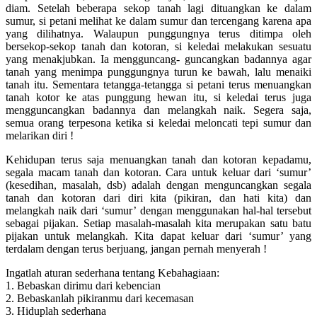
diam. Setelah beberapa sekop tanah lagi dituangkan ke dalam
sumur, si petani melihat ke dalam sumur dan tercengang karena apa
yang dilihatnya.
Walaupun punggungnya terus ditimpa oleh
bersekop-sekop tanah dan kotoran, si keledai melakukan sesuatu
yang menakjubkan. Ia mengguncang- guncangkan badannya agar
tanah yang menimpa punggungnya turun ke bawah, lalu menaiki
tanah itu. Sementara tetangga-tetangga si petani terus menuangkan
tanah kotor ke atas punggung hewan itu, si keledai terus juga
mengguncangkan badannya dan melangkah naik. Segera saja,
semua orang terpesona ketika si keledai meloncati tepi sumur dan
melarikan diri !
Kehidupan terus saja menuangkan tanah dan kotoran kepadamu,
segala macam tanah dan kotoran. Cara untuk keluar dari ‘sumur’
(kesedihan, masalah, dsb) adalah dengan menguncangkan segala
tanah dan kotoran dari diri kita (pikiran, dan hati kita) dan
melangkah naik dari ‘sumur’ dengan menggunakan hal-hal tersebut
sebagai pijakan. Setiap masalah-masalah kita merupakan satu batu
pijakan untuk melangkah. Kita dapat keluar dari ‘sumur’ yang
terdalam dengan terus berjuang, jangan pernah menyerah !
Ingatlah aturan sederhana tentang Kebahagiaan:
1. Bebaskan dirimu dari kebencian
2. Bebaskanlah pikiranmu dari kecemasan
3. Hiduplah sederhana