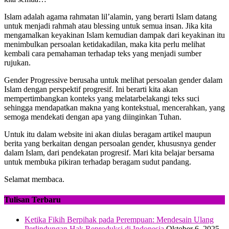
Islam adalah agama rahmatan lil’alamin, yang berarti Islam datang
untuk menjadi rahmah atau blessing untuk semua insan. Jika kita
mengamalkan keyakinan Islam kemudian dampak dari keyakinan itu
menimbulkan persoalan ketidakadilan, maka kita perlu melihat
kembali cara pemahaman terhadap teks yang menjadi sumber
rujukan.
Gender Progressive berusaha untuk melihat persoalan gender dalam
Islam dengan perspektif progresif. Ini berarti kita akan
mempertimbangkan konteks yang melatarbelakangi teks suci
sehingga mendapatkan makna yang kontekstual, mencerahkan, yang
semoga mendekati dengan apa yang diinginkan Tuhan.
Untuk itu dalam website ini akan diulas beragam artikel maupun
berita yang berkaitan dengan persoalan gender, khususnya gender
dalam Islam, dari pendekatan progresif. Mari kita belajar bersama
untuk membuka pikiran terhadap beragam sudut pandang.
Selamat membaca.
Tulisan Terbaru
Ketika Fikih Berpihak pada Perempuan: Mendesain Ulang
Perlindungan Hak Reproduksi di Indonesia
Oktober 6, 2025