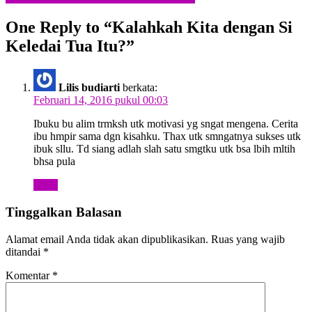
pos
One Reply to “
Kalahkah Kita dengan Si
Keledai Tua Itu?
”
Lilis budiarti
berkata:
Februari 14, 2016 pukul 00:03
Ibuku bu alim trmksh utk motivasi yg sngat mengena. Cerita
ibu hmpir sama dgn kisahku. Thax utk smngatnya sukses utk
ibuk sllu. Td siang adlah slah satu smgtku utk bsa lbih mltih
bhsa pula
Balas
Tinggalkan Balasan
Alamat email Anda tidak akan dipublikasikan.
Ruas yang wajib
ditandai
*
Komentar
*