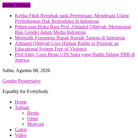
Skip
Berita Terbaru
to
Ketika Fikih Berpihak pada Perempuan: Mendesain Ulang
content
Perlindungan Hak Reproduksi di Indonesia
Peluncuran Buku Baru Prof. Alimatul Qibtiyah: Menggugat
Bias Gender dalam Media Indonesia
Mengulik Fenomena Bapak Rumah Tangga di Indonesia
Alimatul Qibtiyah Uses Human Rights to Promote an
Educational System Free of Violence
Prof Alim, Guru Besar UIN Suka yang Hadiri Sidang PBB di
Jenewa
Sabtu, Agustus 08, 2026
Gender Progressive
Equality for Everybody
Home
Tulisan
Berita
Opini
Motivasi
Galeri
Video