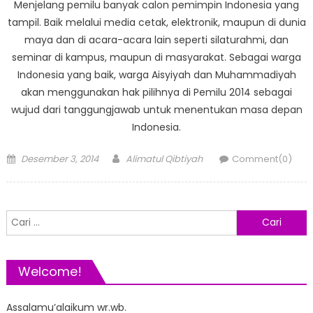
Menjelang pemilu banyak calon pemimpin Indonesia yang
tampil. Baik melalui media cetak, elektronik, maupun di dunia
maya dan di acara-acara lain seperti silaturahmi, dan
seminar di kampus, maupun di masyarakat. Sebagai warga
Indonesia yang baik, warga Aisyiyah dan Muhammadiyah
akan menggunakan hak pilihnya di Pemilu 2014 sebagai
wujud dari tanggungjawab untuk menentukan masa depan
Indonesia.
Posted
Author
Desember 3, 2014
Alimatul Qibtiyah
Comment(0)
on
Cari
untuk:
Welcome!
Assalamu’alaikum wr.wb.