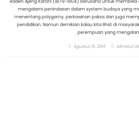
Raden Ajeng Kartini (1879-1904) berusaha untuk membela 
mengalami penindasan dalam system budaya yang mement
menentang polygamy, perkawinan paksa dan juga mem
pendidikan. Namun demikian kalau kita lihat di masyara
perempuan yang mengalami
Posted on
Author
Agustus 15, 2014
Alimatul Qi