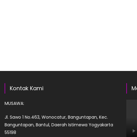
Kontak Kami
M
MUSAWA:
Jl. Sawo 1 No.463, Wonocatur, Banguntapan, Kec.
Banguntapan, Bantul, Daerah Istimewa Yogyakarta
55198