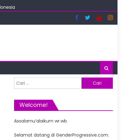
donesia
nce
i Indonesia
Cari
untuk:
Welcome!
Assalamu’alaikum wr.wb.
Selamat datang di GenderProgressive.com.