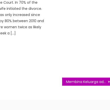
 Court. In 70% of the
ife initiated the divorce.
as only increased since
g by 80% between 2010 and
re women twice as likely
eek a […]
Membina Keluarga adalah Tugas Bersama Suami dan Istri