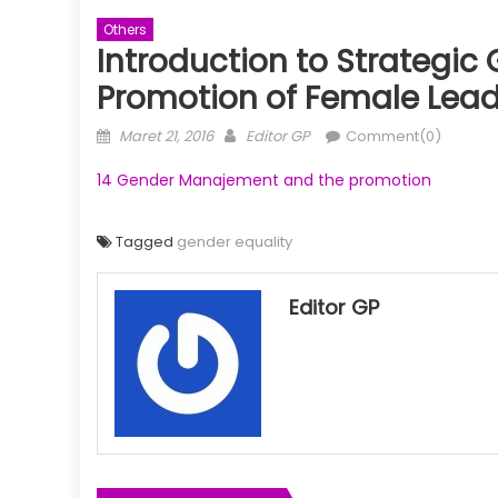
Others
Introduction to Strategi
Promotion of Female Lead
Posted
Author
Maret 21, 2016
Editor GP
Comment(0)
on
14 Gender Manajement and the promotion
Tagged
gender equality
Editor GP