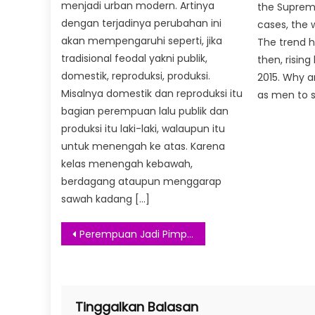
menjadi urban modern. Artinya
the Supreme
dengan terjadinya perubahan ini
cases, the w
akan mempengaruhi seperti, jika
The trend h
tradisional feodal yakni publik,
then, risin
domestik, reproduksi, produksi.
2015. Why a
Misalnya domestik dan reproduksi itu
as men to s
bagian perempuan lalu publik dan
produksi itu laki-laki, walaupun itu
untuk menengah ke atas. Karena
kelas menengah kebawah,
berdagang ataupun menggarap
sawah kadang […]
Navigasi
Perempuan Jadi Pimpinan KPK, Kenapa Tidak?
pos
Tinggalkan Balasan