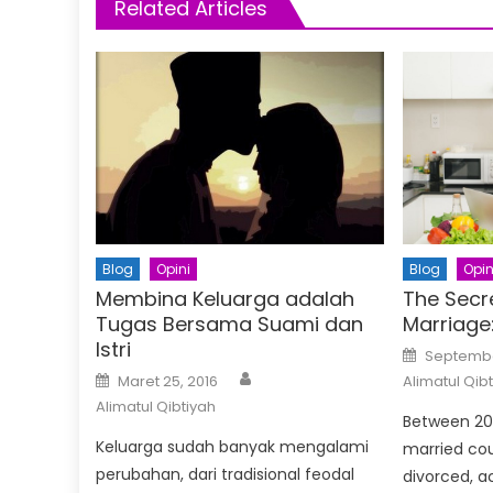
Related Articles
Blog
Opini
Blog
Opin
Membina Keluarga adalah
The Secr
Tugas Bersama Suami dan
Marriage:
Istri
Posted
September
on
Author
Posted
Maret 25, 2016
Alimatul Qib
on
Alimatul Qibtiyah
Between 200
Keluarga sudah banyak mengalami
married cou
perubahan, dari tradisional feodal
divorced, a