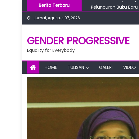
Skip
Berita Terbaru
Peluncuran Buku Baru 
to
Mengulik Fenomena B
Jumat, Agustus 07, 2026
content
Alimatul Qibtiyah Use
Prof Alim, Guru Besar 
Ketika Fikih Berpihak
GENDER PROGRESSIVE
Equality for Everybody
HOME
TULISAN
GALERI
VIDEO