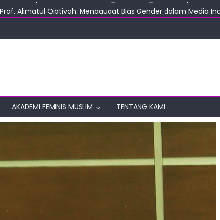
Prof. Alimatul Qibtiyah: Menggugat Bias Gender dalam Media In
apak Rumah Tangga di Indonesia
s Human Rights to Promote an Educational System Free of Viole
UIN Suka yang Hadiri Sidang PBB di Jenewa
 pada Perempuan: Mendesain Ulang Perlindungan Hak Reproduksi d
AKADEMI FEMINIS MUSLIM
TENTANG KAMI