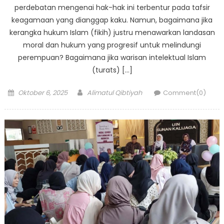
perdebatan mengenai hak-hak ini terbentur pada tafsir
keagamaan yang dianggap kaku. Namun, bagaimana jika
kerangka hukum Islam (fikih) justru menawarkan landasan
moral dan hukum yang progresif untuk melindungi
perempuan? Bagaimana jika warisan intelektual Islam
(turats) […]
Posted
Author
Oktober 6, 2025
Alimatul Qibtiyah
Comment(0)
on