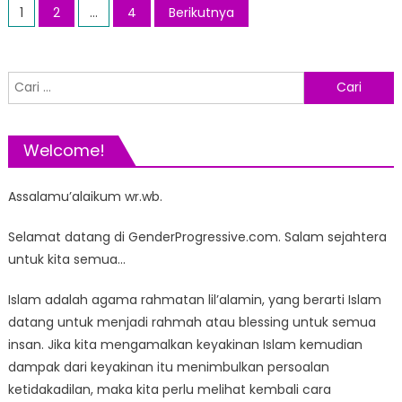
Navigasi
1
2
…
4
Berikutnya
pos
Cari
untuk:
Welcome!
Assalamu’alaikum wr.wb.
Selamat datang di GenderProgressive.com. Salam sejahtera
untuk kita semua…
Islam adalah agama rahmatan lil’alamin, yang berarti Islam
datang untuk menjadi rahmah atau blessing untuk semua
insan. Jika kita mengamalkan keyakinan Islam kemudian
dampak dari keyakinan itu menimbulkan persoalan
ketidakadilan, maka kita perlu melihat kembali cara