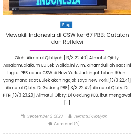
Blog
Mewakili Indonesia di CSW ke-67 PBB: Catatan
dan Refleksi
Oleh: Alimatul Qibtiyah [13/3 22.40] Alimatul Qibty:
Assalamualaikum Bu Lek Walida,ini Alim, alhamdulillah saat ini
lagi di PBB acara CSW di New York. Jadi ingat tahun 90an
yang mana saat Bulek akan ngajak saya New York.[13/3 22.41]
Alimatul Qibty: Di Gedung PBB[13/3 22.42] Alimatul Qibty: Di
PTRI[13/3 23.28] Alimatul Qibty: Di Gedung PBB, ikut mengawal
[…]
Posted
Author
September 2, 2023
Alimatul Qibtiyah
on
Comment(0)