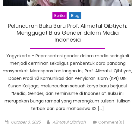
Berita
Blog
Peluncuran Buku Baru Prof. Alimatul Qibtiyah:
Menggugat Bias Gender dalam Media
Indonesia
Yogyakarta – Representasi gender dalam media seringkali
menjadi cerminan sekaligus pembentuk cara pandang
masyarakat. Merespons tantangan ini, Prof. Alimatul Qibtiyah,
Dosen Prodi S2 Komunikasi dan Penyiaran Islam (KPI) UIN
Sunan Kalijaga, meluncurkan sebuah karya baru berjudul
“Media, Gender, dan Feminisme di Indonesia“. Buku ini
merupakan bunga rampai yang merangkum tulisan-tulisan
terbaik dari para mahasiswa S2 […]
Posted
Author
Oktober 3, 2025
Alimatul Qibtiyah
Comment(0)
on