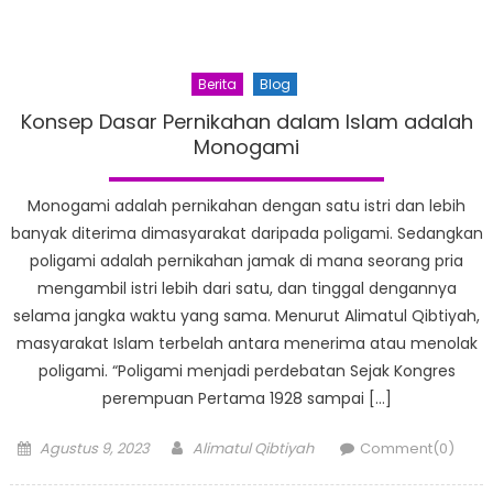
Berita
Blog
Konsep Dasar Pernikahan dalam Islam adalah
Monogami
Monogami adalah pernikahan dengan satu istri dan lebih
banyak diterima dimasyarakat daripada poligami. Sedangkan
poligami adalah pernikahan jamak di mana seorang pria
mengambil istri lebih dari satu, dan tinggal dengannya
selama jangka waktu yang sama. Menurut Alimatul Qibtiyah,
masyarakat Islam terbelah antara menerima atau menolak
poligami. “Poligami menjadi perdebatan Sejak Kongres
perempuan Pertama 1928 sampai […]
Posted
Author
Agustus 9, 2023
Alimatul Qibtiyah
Comment(0)
on