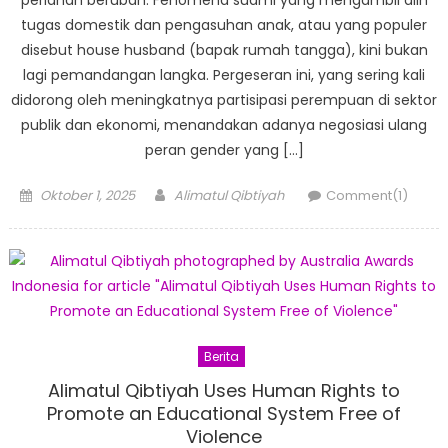
tugas domestik dan pengasuhan anak, atau yang populer
disebut house husband (bapak rumah tangga), kini bukan
lagi pemandangan langka. Pergeseran ini, yang sering kali
didorong oleh meningkatnya partisipasi perempuan di sektor
publik dan ekonomi, menandakan adanya negosiasi ulang
peran gender yang […]
Posted
Author
Oktober 1, 2025
Alimatul Qibtiyah
Comment(1)
on
Berita
Alimatul Qibtiyah Uses Human Rights to
Promote an Educational System Free of
Violence