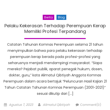
Berita
Blog
Pelaku Kekerasan Terhadap Perempuan Kerap
Memiliki Profesi Terpandang
Catatan Tahunan Komnas Perempuan selama 21 tahun
menyimpulkan bahwa para pelaku kekerasan terhadap
perempuan kerap berada pada profesi-profesi yang
seharusnya menjadi mendampingi masyarakat. “Siapa
mereka? Pejabat publik, aparat penegak hukum, dosen,
dokter, guru,” kata Alimatul Qibtiyah Anggota Komnas
Perempuan dalam acara bertajuk “Peluncuran Hasil Kajian 21
Tahun Catatan Tahunan Komnas Perempuan (2001-2021)”
sesuai dikutip dari […]
Posted
Author
Agustus 7, 2023
Alimatul Qibtiyah
Comment(0)
on