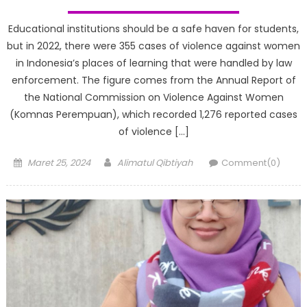
Educational institutions should be a safe haven for students,
but in 2022, there were 355 cases of violence against women
in Indonesia’s places of learning that were handled by law
enforcement. The figure comes from the Annual Report of
the National Commission on Violence Against Women
(Komnas Perempuan), which recorded 1,276 reported cases
of violence […]
Posted
Author
Maret 25, 2024
Alimatul Qibtiyah
Comment(0)
on