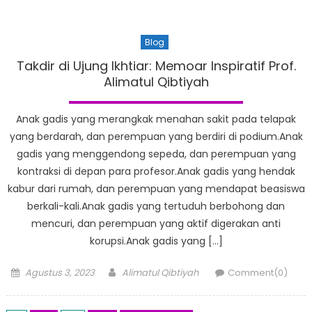
Blog
Takdir di Ujung Ikhtiar: Memoar Inspiratif Prof.
Alimatul Qibtiyah
Anak gadis yang merangkak menahan sakit pada telapak
yang berdarah, dan perempuan yang berdiri di podium.Anak
gadis yang menggendong sepeda, dan perempuan yang
kontraksi di depan para profesor.Anak gadis yang hendak
kabur dari rumah, dan perempuan yang mendapat beasiswa
berkali-kali.Anak gadis yang tertuduh berbohong dan
mencuri, dan perempuan yang aktif digerakan anti
korupsi.Anak gadis yang […]
Posted
Author
Agustus 3, 2023
Alimatul Qibtiyah
Comment(0)
on