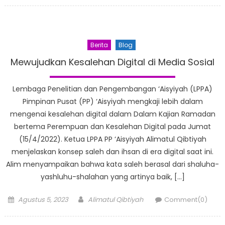
Berita
Blog
Mewujudkan Kesalehan Digital di Media Sosial
Lembaga Penelitian dan Pengembangan ‘Aisyiyah (LPPA)
Pimpinan Pusat (PP) ‘Aisyiyah mengkaji lebih dalam
mengenai kesalehan digital dalam Dalam Kajian Ramadan
bertema Perempuan dan Kesalehan Digital pada Jumat
(15/4/2022). Ketua LPPA PP ‘Aisyiyah Alimatul Qibtiyah
menjelaskan konsep saleh dan ihsan di era digital saat ini.
Alim menyampaikan bahwa kata saleh berasal dari shaluha-
yashluhu-shalahan yang artinya baik, […]
Posted
Author
Agustus 5, 2023
Alimatul Qibtiyah
Comment(0)
on